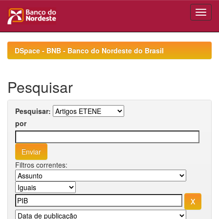
Skip
navigation
DSpace - BNB - Banco do Nordeste do Brasil
Pesquisar
Pesquisar:
por
Filtros correntes: