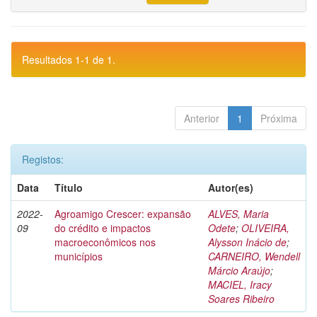
Resultados 1-1 de 1.
Anterior
1
Próxima
Registos:
Data
Título
Autor(es)
2022-
Agroamigo Crescer: expansão
ALVES, Maria
09
do crédito e impactos
Odete
;
OLIVEIRA,
macroeconômicos nos
Alysson Inácio de
;
municípios
CARNEIRO, Wendell
Márcio Araújo
;
MACIEL, Iracy
Soares Ribeiro