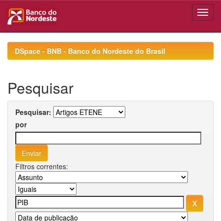
Skip
navigation
DSpace - BNB - Banco do Nordeste do Brasil
Pesquisar
Pesquisar:
por
Filtros correntes: