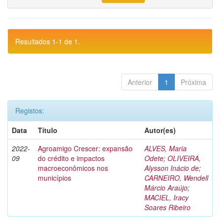
Resultados 1-1 de 1.
Anterior
1
Próxima
Registos:
Data
Título
Autor(es)
2022-
Agroamigo Crescer: expansão
ALVES, Maria
09
do crédito e impactos
Odete
;
OLIVEIRA,
macroeconômicos nos
Alysson Inácio de
;
municípios
CARNEIRO, Wendell
Márcio Araújo
;
MACIEL, Iracy
Soares Ribeiro