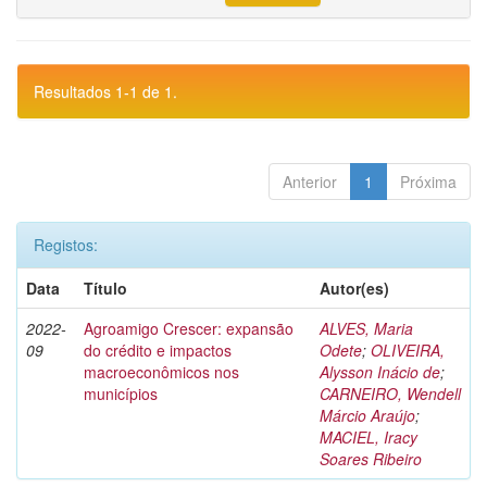
Resultados 1-1 de 1.
Anterior
1
Próxima
Registos:
Data
Título
Autor(es)
2022-
Agroamigo Crescer: expansão
ALVES, Maria
09
do crédito e impactos
Odete
;
OLIVEIRA,
macroeconômicos nos
Alysson Inácio de
;
municípios
CARNEIRO, Wendell
Márcio Araújo
;
MACIEL, Iracy
Soares Ribeiro