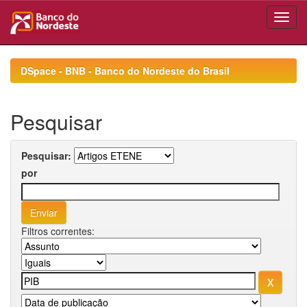
Skip
navigation
DSpace - BNB - Banco do Nordeste do Brasil
Pesquisar
Pesquisar:
por
Filtros correntes: