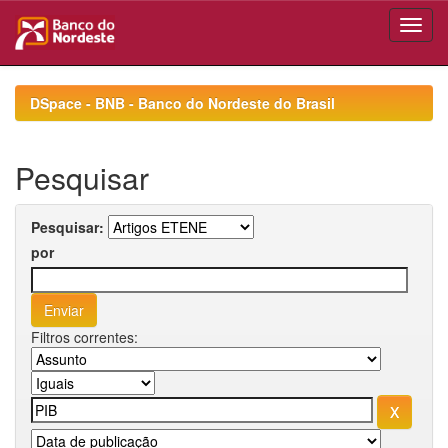
Skip
navigation
DSpace - BNB - Banco do Nordeste do Brasil
Pesquisar
Pesquisar:
por
Filtros correntes: