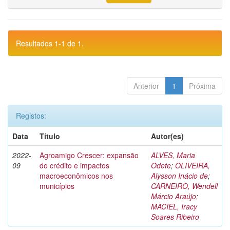
Resultados 1-1 de 1.
Anterior
1
Próxima
Registos:
Data
Título
Autor(es)
2022-
Agroamigo Crescer: expansão
ALVES, Maria
09
do crédito e impactos
Odete
;
OLIVEIRA,
macroeconômicos nos
Alysson Inácio de
;
municípios
CARNEIRO, Wendell
Márcio Araújo
;
MACIEL, Iracy
Soares Ribeiro