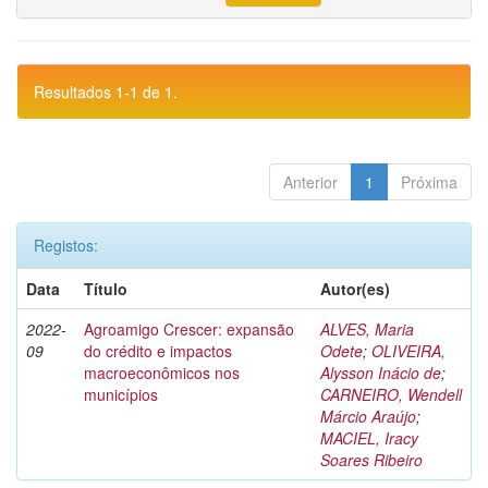
Resultados 1-1 de 1.
Anterior
1
Próxima
Registos:
Data
Título
Autor(es)
2022-
Agroamigo Crescer: expansão
ALVES, Maria
09
do crédito e impactos
Odete
;
OLIVEIRA,
macroeconômicos nos
Alysson Inácio de
;
municípios
CARNEIRO, Wendell
Márcio Araújo
;
MACIEL, Iracy
Soares Ribeiro