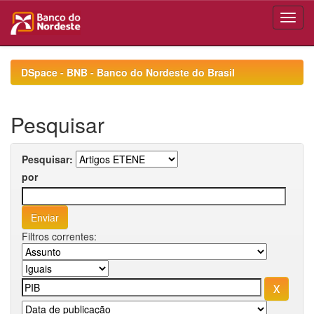
Skip
navigation
DSpace - BNB - Banco do Nordeste do Brasil
Pesquisar
Pesquisar:
por
Filtros correntes: