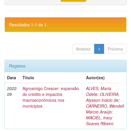
Resultados 1-1 de 1.
Anterior
1
Próxima
Registos:
Data
Título
Autor(es)
2022-
Agroamigo Crescer: expansão
ALVES, Maria
09
do crédito e impactos
Odete
;
OLIVEIRA,
macroeconômicos nos
Alysson Inácio de
;
municípios
CARNEIRO, Wendell
Márcio Araújo
;
MACIEL, Iracy
Soares Ribeiro