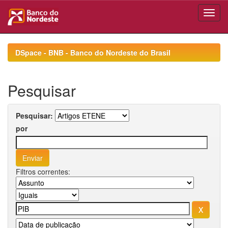
Skip
navigation
DSpace - BNB - Banco do Nordeste do Brasil
Pesquisar
Pesquisar:
por
Filtros correntes: