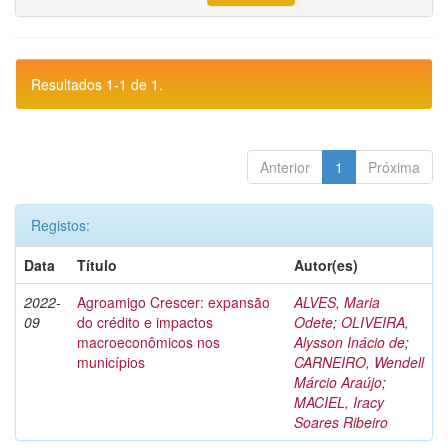
Resultados 1-1 de 1.
Anterior
1
Próxima
Registos:
Data
Título
Autor(es)
2022-
Agroamigo Crescer: expansão
ALVES, Maria
09
do crédito e impactos
Odete
;
OLIVEIRA,
macroeconômicos nos
Alysson Inácio de
;
municípios
CARNEIRO, Wendell
Márcio Araújo
;
MACIEL, Iracy
Soares Ribeiro