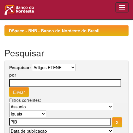
Skip
navigation
DSpace - BNB - Banco do Nordeste do Brasil
Pesquisar
Pesquisar:
por
Filtros correntes: