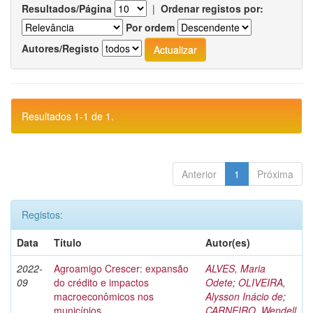
Resultados/Página
|
Ordenar registos por:
Por ordem
Autores/Registo
Resultados 1-1 de 1.
Anterior
1
Próxima
Registos:
Data
Título
Autor(es)
2022-
Agroamigo Crescer: expansão
ALVES, Maria
09
do crédito e impactos
Odete
;
OLIVEIRA,
macroeconômicos nos
Alysson Inácio de
;
municípios
CARNEIRO, Wendell