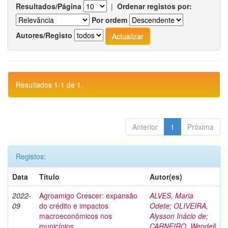
Resultados/Página
|
Ordenar registos por:
Por ordem
Autores/Registo
Resultados 1-1 de 1.
Anterior
1
Próxima
Registos:
Data
Título
Autor(es)
2022-
Agroamigo Crescer: expansão
ALVES, Maria
09
do crédito e impactos
Odete
;
OLIVEIRA,
macroeconômicos nos
Alysson Inácio de
;
municípios
CARNEIRO, Wendell