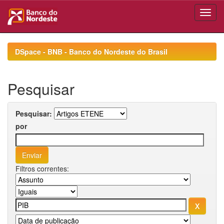
Skip
navigation
DSpace - BNB - Banco do Nordeste do Brasil
Pesquisar
Pesquisar:
por
Filtros correntes: