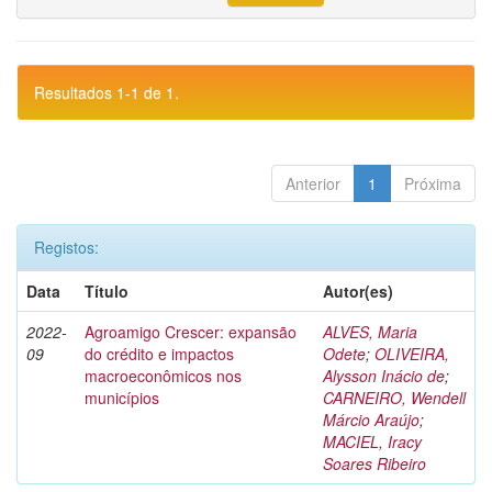
Resultados 1-1 de 1.
Anterior
1
Próxima
Registos:
Data
Título
Autor(es)
2022-
Agroamigo Crescer: expansão
ALVES, Maria
09
do crédito e impactos
Odete
;
OLIVEIRA,
macroeconômicos nos
Alysson Inácio de
;
municípios
CARNEIRO, Wendell
Márcio Araújo
;
MACIEL, Iracy
Soares Ribeiro