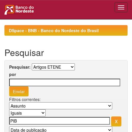
Skip
navigation
DSpace - BNB - Banco do Nordeste do Brasil
Pesquisar
Pesquisar:
por
Filtros correntes: