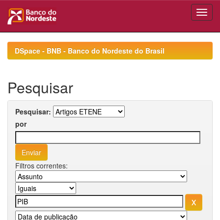
Skip
navigation
DSpace - BNB - Banco do Nordeste do Brasil
Pesquisar
Pesquisar:
por
Filtros correntes: