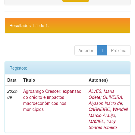
Resultados 1-1 de 1.
Anterior
1
Próxima
Registos:
Data
Título
Autor(es)
2022-
Agroamigo Crescer: expansão
ALVES, Maria
09
do crédito e impactos
Odete
;
OLIVEIRA,
macroeconômicos nos
Alysson Inácio de
;
municípios
CARNEIRO, Wendell
Márcio Araújo
;
MACIEL, Iracy
Soares Ribeiro