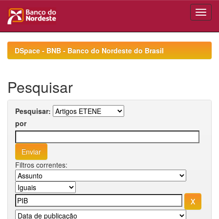
Skip
navigation
DSpace - BNB - Banco do Nordeste do Brasil
Pesquisar
Pesquisar:
por
Filtros correntes: