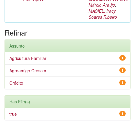
Márcio Araújo
;
MACIEL, Iracy
Soares Ribeiro
Refinar
Assunto
Agricultura Familiar
1
Agroamigo Crescer
1
Crédito
1
Has File(s)
true
1