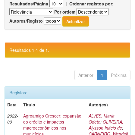
Resultados/Página
|
Ordenar registos por:
Por ordem
Autores/Registo
Resultados 1-1 de 1.
Anterior
1
Próxima
Registos:
Data
Título
Autor(es)
2022-
Agroamigo Crescer: expansão
ALVES, Maria
09
do crédito e impactos
Odete
;
OLIVEIRA,
macroeconômicos nos
Alysson Inácio de
;
municípios
CARNEIRO, Wendell