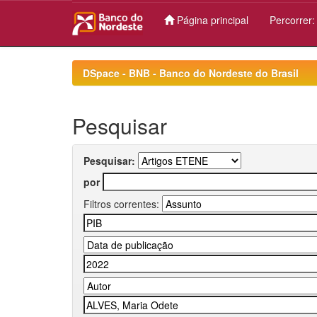
Página principal
Percorrer
Skip
navigation
DSpace - BNB - Banco do Nordeste do Brasil
Pesquisar
Pesquisar:
por
Filtros correntes: