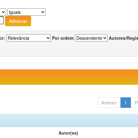
or:
Por ordem
Autores/Regi
Anterior
1
P
Autor(es)