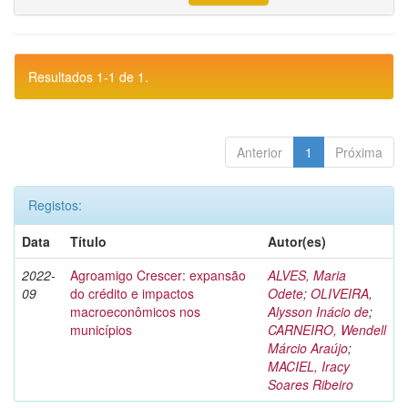
Resultados 1-1 de 1.
Anterior
1
Próxima
Registos:
Data
Título
Autor(es)
2022-
Agroamigo Crescer: expansão
ALVES, Maria
09
do crédito e impactos
Odete
;
OLIVEIRA,
macroeconômicos nos
Alysson Inácio de
;
municípios
CARNEIRO, Wendell
Márcio Araújo
;
MACIEL, Iracy
Soares Ribeiro