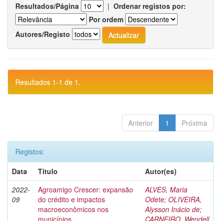
Resultados/Página
|
Ordenar registos por:
Por ordem
Autores/Registo
Resultados 1-1 de 1.
Anterior
1
Próxima
Registos:
Data
Título
Autor(es)
2022-
Agroamigo Crescer: expansão
ALVES, Maria
09
do crédito e impactos
Odete
;
OLIVEIRA,
macroeconômicos nos
Alysson Inácio de
;
municípios
CARNEIRO, Wendell