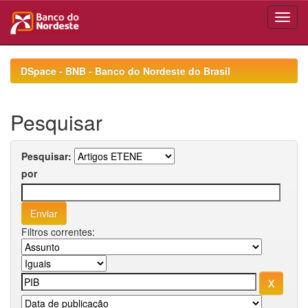
Skip
navigation
DSpace - BNB - Banco do Nordeste do Brasil
Pesquisar
Pesquisar:
por
Filtros correntes: