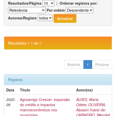
Resultados/Página
|
Ordenar registos por:
Por ordem
Autores/Registo
Resultados 1-1 de 1.
Anterior
1
Próxima
Registos:
Data
Título
Autor(es)
2022-
Agroamigo Crescer: expansão
ALVES, Maria
09
do crédito e impactos
Odete
;
OLIVEIRA,
macroeconômicos nos
Alysson Inácio de
;
municípios
CARNEIRO, Wendell