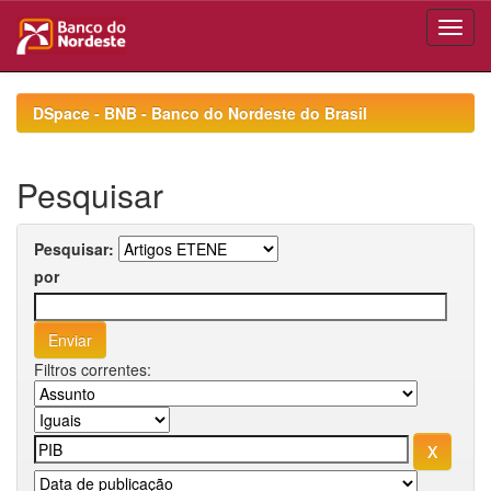
Skip
navigation
DSpace - BNB - Banco do Nordeste do Brasil
Pesquisar
Pesquisar:
por
Filtros correntes: