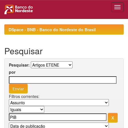
Skip
navigation
DSpace - BNB - Banco do Nordeste do Brasil
Pesquisar
Pesquisar:
por
Filtros correntes: