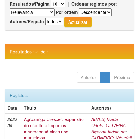
Resultados/Página
|
Ordenar registos por:
Por ordem
Autores/Registo
Resultados 1-1 de 1.
Anterior
1
Próxima
Registos:
Data
Título
Autor(es)
2022-
Agroamigo Crescer: expansão
ALVES, Maria
09
do crédito e impactos
Odete
;
OLIVEIRA,
macroeconômicos nos
Alysson Inácio de
;
municípios
CARNEIRO, Wendell