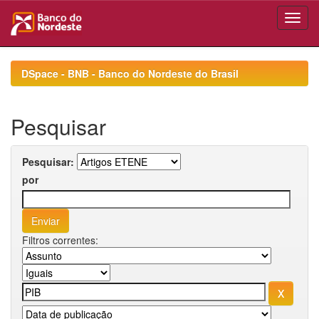
Skip
navigation
DSpace - BNB - Banco do Nordeste do Brasil
Pesquisar
Pesquisar:
por
Filtros correntes: