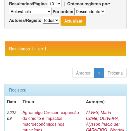
Resultados/Página
|
Ordenar registos por:
Por ordem
Autores/Registo
Resultados 1-1 de 1.
Anterior
1
Próxima
Registos:
Data
Título
Autor(es)
2022-
Agroamigo Crescer: expansão
ALVES, Maria
09
do crédito e impactos
Odete
;
OLIVEIRA,
macroeconômicos nos
Alysson Inácio de
;
municípios
CARNEIRO, Wendell