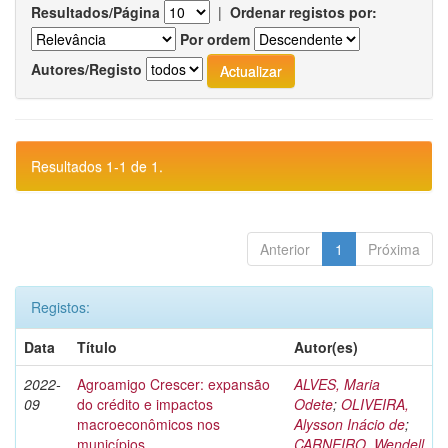
Resultados/Página
|
Ordenar registos por:
Por ordem
Autores/Registo
Resultados 1-1 de 1.
Anterior
1
Próxima
Registos:
Data
Título
Autor(es)
2022-
Agroamigo Crescer: expansão
ALVES, Maria
09
do crédito e impactos
Odete
;
OLIVEIRA,
macroeconômicos nos
Alysson Inácio de
;
municípios
CARNEIRO, Wendell