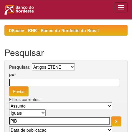
Skip
navigation
DSpace - BNB - Banco do Nordeste do Brasil
Pesquisar
Pesquisar:
por
Filtros correntes: