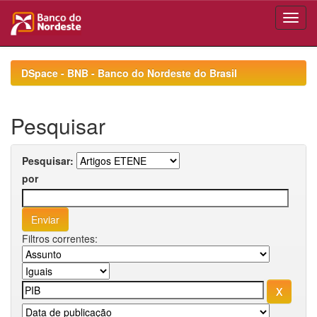
Skip
navigation
DSpace - BNB - Banco do Nordeste do Brasil
Pesquisar
Pesquisar:
por
Filtros correntes: