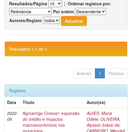
Resultados/Página
|
Ordenar registos por:
Por ordem
Autores/Registo
Resultados 1-1 de 1.
Anterior
1
Próxima
Registos:
Data
Título
Autor(es)
2022-
Agroamigo Crescer: expansão
ALVES, Maria
09
do crédito e impactos
Odete
;
OLIVEIRA,
macroeconômicos nos
Alysson Inácio de
;
municípios
CARNEIRO, Wendell