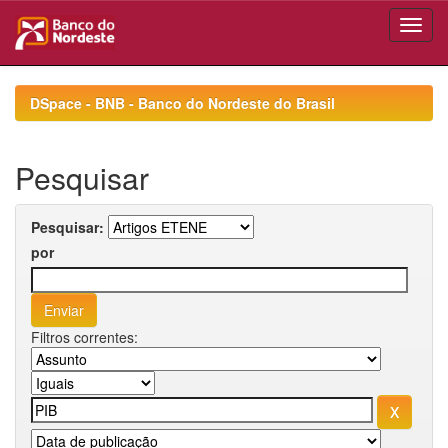
Skip
navigation
DSpace - BNB - Banco do Nordeste do Brasil
Pesquisar
Pesquisar:
por
Filtros correntes: