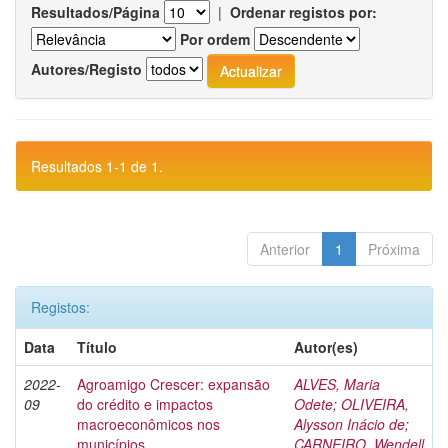
Resultados/Página
|
Ordenar registos por:
Por ordem
Autores/Registo
Resultados 1-1 de 1.
Anterior
1
Próxima
Registos:
Data
Título
Autor(es)
2022-
Agroamigo Crescer: expansão
ALVES, Maria
09
do crédito e impactos
Odete
;
OLIVEIRA,
macroeconômicos nos
Alysson Inácio de
;
municípios
CARNEIRO, Wendell