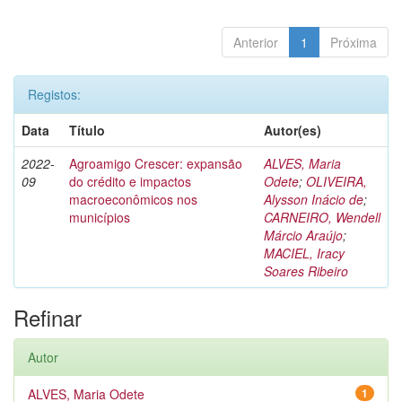
Anterior
1
Próxima
Registos:
Data
Título
Autor(es)
2022-
Agroamigo Crescer: expansão
ALVES, Maria
09
do crédito e impactos
Odete
;
OLIVEIRA,
macroeconômicos nos
Alysson Inácio de
;
municípios
CARNEIRO, Wendell
Márcio Araújo
;
MACIEL, Iracy
Soares Ribeiro
Refinar
Autor
ALVES, Maria Odete
1