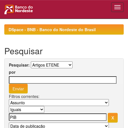
Skip
navigation
DSpace - BNB - Banco do Nordeste do Brasil
Pesquisar
Pesquisar:
por
Filtros correntes: