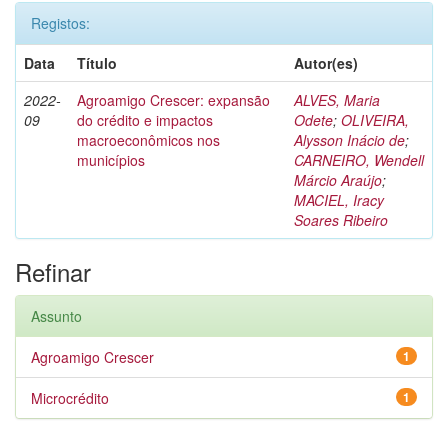
Registos:
Data
Título
Autor(es)
2022-
Agroamigo Crescer: expansão
ALVES, Maria
09
do crédito e impactos
Odete
;
OLIVEIRA,
macroeconômicos nos
Alysson Inácio de
;
municípios
CARNEIRO, Wendell
Márcio Araújo
;
MACIEL, Iracy
Soares Ribeiro
Refinar
Assunto
Agroamigo Crescer
1
Microcrédito
1