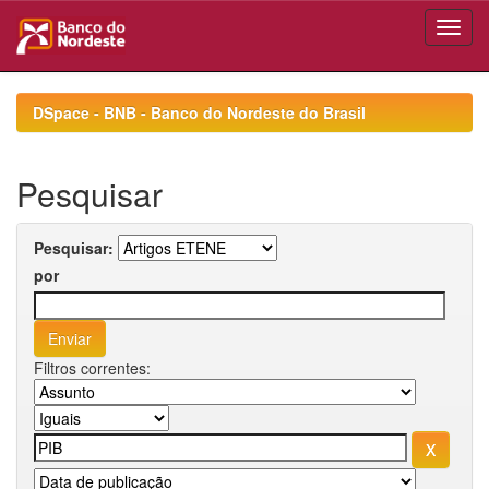
Skip
navigation
DSpace - BNB - Banco do Nordeste do Brasil
Pesquisar
Pesquisar:
por
Filtros correntes: