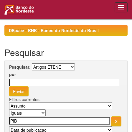
Skip
navigation
DSpace - BNB - Banco do Nordeste do Brasil
Pesquisar
Pesquisar:
por
Filtros correntes: