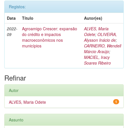
Registos:
Data
Título
Autor(es)
2022-
Agroamigo Crescer: expansão
ALVES, Maria
09
do crédito e impactos
Odete
;
OLIVEIRA,
macroeconômicos nos
Alysson Inácio de
;
municípios
CARNEIRO, Wendell
Márcio Araújo
;
MACIEL, Iracy
Soares Ribeiro
Refinar
Autor
ALVES, Maria Odete
1
Assunto