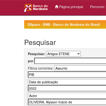
Página principal
Percorrer
Skip
navigation
DSpace - BNB - Banco do Nordeste do Brasil
Pesquisar
Pesquisar:
por
Filtros correntes: