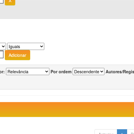
or:
Por ordem
Autores/Regi