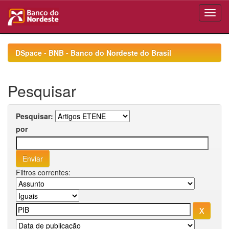
Skip
navigation
DSpace - BNB - Banco do Nordeste do Brasil
Pesquisar
Pesquisar:
por
Filtros correntes: