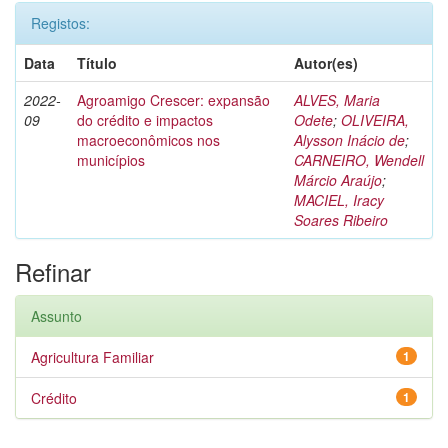
Registos:
Data
Título
Autor(es)
2022-
Agroamigo Crescer: expansão
ALVES, Maria
09
do crédito e impactos
Odete
;
OLIVEIRA,
macroeconômicos nos
Alysson Inácio de
;
municípios
CARNEIRO, Wendell
Márcio Araújo
;
MACIEL, Iracy
Soares Ribeiro
Refinar
Assunto
Agricultura Familiar
1
Crédito
1