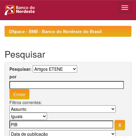
Skip
navigation
DSpace - BNB - Banco do Nordeste do Brasil
Pesquisar
Pesquisar:
por
Filtros correntes: