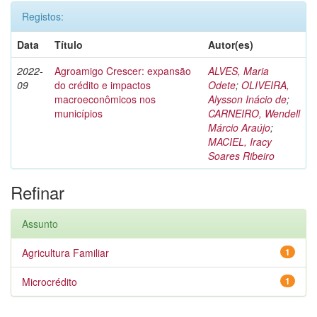
Registos:
Data
Título
Autor(es)
2022-
Agroamigo Crescer: expansão
ALVES, Maria
09
do crédito e impactos
Odete
;
OLIVEIRA,
macroeconômicos nos
Alysson Inácio de
;
municípios
CARNEIRO, Wendell
Márcio Araújo
;
MACIEL, Iracy
Soares Ribeiro
Refinar
Assunto
Agricultura Familiar
1
Microcrédito
1