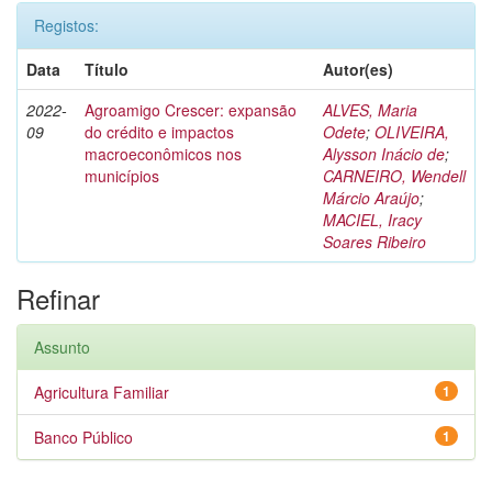
Registos:
Data
Título
Autor(es)
2022-
Agroamigo Crescer: expansão
ALVES, Maria
09
do crédito e impactos
Odete
;
OLIVEIRA,
macroeconômicos nos
Alysson Inácio de
;
municípios
CARNEIRO, Wendell
Márcio Araújo
;
MACIEL, Iracy
Soares Ribeiro
Refinar
Assunto
Agricultura Familiar
1
Banco Público
1