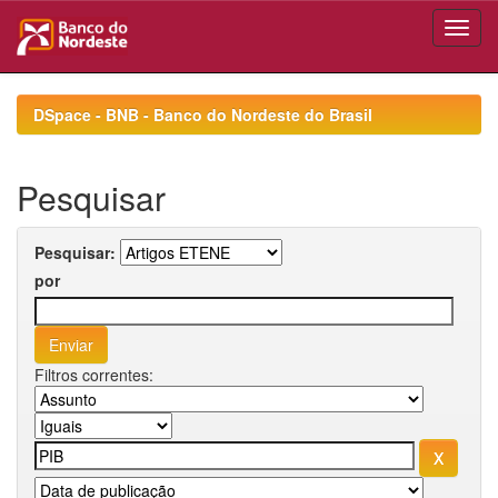
Skip
navigation
DSpace - BNB - Banco do Nordeste do Brasil
Pesquisar
Pesquisar:
por
Filtros correntes: