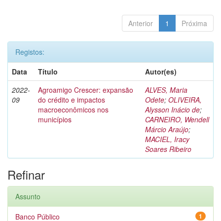
Anterior
1
Próxima
Registos:
Data
Título
Autor(es)
2022-
Agroamigo Crescer: expansão
ALVES, Maria
09
do crédito e impactos
Odete
;
OLIVEIRA,
macroeconômicos nos
Alysson Inácio de
;
municípios
CARNEIRO, Wendell
Márcio Araújo
;
MACIEL, Iracy
Soares Ribeiro
Refinar
Assunto
Banco Público
1