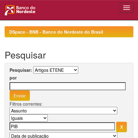
Skip
navigation
DSpace - BNB - Banco do Nordeste do Brasil
Pesquisar
Pesquisar:
por
Filtros correntes: