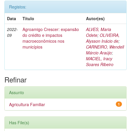
Registos:
Data
Título
Autor(es)
2022-
Agroamigo Crescer: expansão
ALVES, Maria
09
do crédito e impactos
Odete
;
OLIVEIRA,
macroeconômicos nos
Alysson Inácio de
;
municípios
CARNEIRO, Wendell
Márcio Araújo
;
MACIEL, Iracy
Soares Ribeiro
Refinar
Assunto
Agricultura Familiar
1
Has File(s)