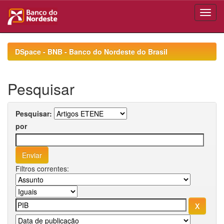
Skip
navigation
DSpace - BNB - Banco do Nordeste do Brasil
Pesquisar
Pesquisar:
por
Filtros correntes: