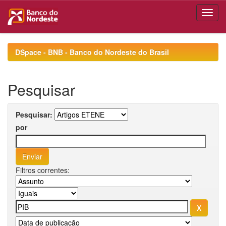
Skip
navigation
DSpace - BNB - Banco do Nordeste do Brasil
Pesquisar
Pesquisar:
por
Filtros correntes: