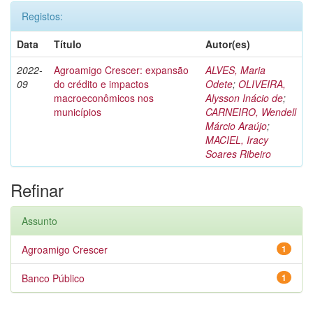
Registos:
Data
Título
Autor(es)
2022-
Agroamigo Crescer: expansão
ALVES, Maria
09
do crédito e impactos
Odete
;
OLIVEIRA,
macroeconômicos nos
Alysson Inácio de
;
municípios
CARNEIRO, Wendell
Márcio Araújo
;
MACIEL, Iracy
Soares Ribeiro
Refinar
Assunto
Agroamigo Crescer
1
Banco Público
1