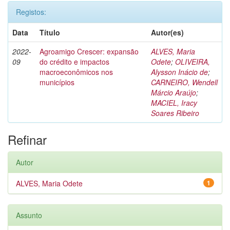
Registos:
Data
Título
Autor(es)
2022-
Agroamigo Crescer: expansão
ALVES, Maria
09
do crédito e impactos
Odete
;
OLIVEIRA,
macroeconômicos nos
Alysson Inácio de
;
municípios
CARNEIRO, Wendell
Márcio Araújo
;
MACIEL, Iracy
Soares Ribeiro
Refinar
Autor
ALVES, Maria Odete
1
Assunto