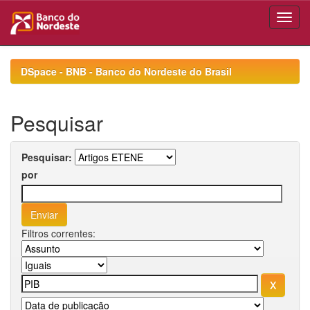
Skip
navigation
DSpace - BNB - Banco do Nordeste do Brasil
Pesquisar
Pesquisar:
por
Filtros correntes: