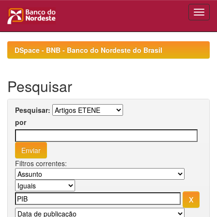
Skip
navigation
DSpace - BNB - Banco do Nordeste do Brasil
Pesquisar
Pesquisar:
por
Filtros correntes: