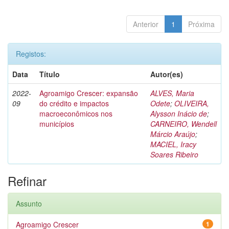
Anterior
1
Próxima
Registos:
Data
Título
Autor(es)
2022-
Agroamigo Crescer: expansão
ALVES, Maria
09
do crédito e impactos
Odete
;
OLIVEIRA,
macroeconômicos nos
Alysson Inácio de
;
municípios
CARNEIRO, Wendell
Márcio Araújo
;
MACIEL, Iracy
Soares Ribeiro
Refinar
Assunto
Agroamigo Crescer
1