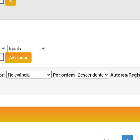
or:
Por ordem
Autores/Regi