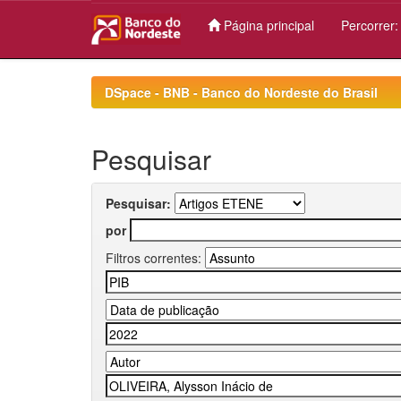
Página principal
Percorrer
Skip
navigation
DSpace - BNB - Banco do Nordeste do Brasil
Pesquisar
Pesquisar:
por
Filtros correntes: