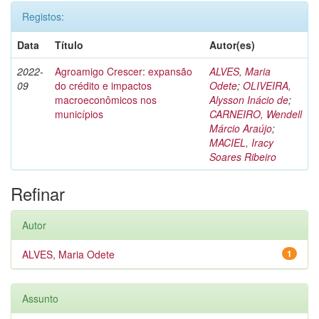
Registos:
Data
Título
Autor(es)
2022-
Agroamigo Crescer: expansão
ALVES, Maria
09
do crédito e impactos
Odete
;
OLIVEIRA,
macroeconômicos nos
Alysson Inácio de
;
municípios
CARNEIRO, Wendell
Márcio Araújo
;
MACIEL, Iracy
Soares Ribeiro
Refinar
Autor
ALVES, Maria Odete
1
Assunto