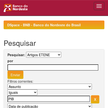
Skip
navigation
DSpace - BNB - Banco do Nordeste do Brasil
Pesquisar
Pesquisar:
por
Filtros correntes: