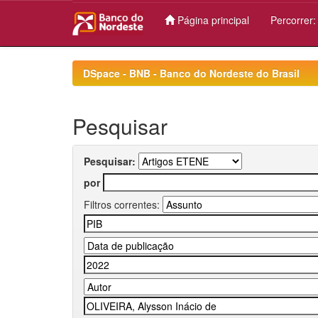
Página principal
Percorrer
Skip
navigation
DSpace - BNB - Banco do Nordeste do Brasil
Pesquisar
Pesquisar:
por
Filtros correntes: