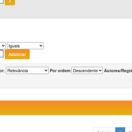
or:
Por ordem
Autores/Regi