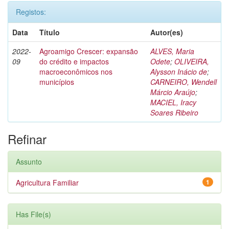
Registos:
Data
Título
Autor(es)
2022-
Agroamigo Crescer: expansão
ALVES, Maria
09
do crédito e impactos
Odete
;
OLIVEIRA,
macroeconômicos nos
Alysson Inácio de
;
municípios
CARNEIRO, Wendell
Márcio Araújo
;
MACIEL, Iracy
Soares Ribeiro
Refinar
Assunto
Agricultura Familiar
1
Has File(s)