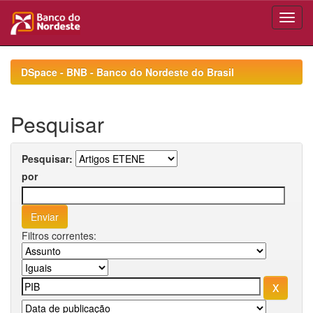
Skip
navigation
DSpace - BNB - Banco do Nordeste do Brasil
Pesquisar
Pesquisar:
por
Filtros correntes: