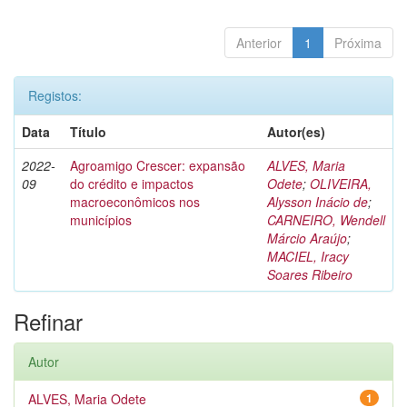
Anterior
1
Próxima
Registos:
Data
Título
Autor(es)
2022-
Agroamigo Crescer: expansão
ALVES, Maria
09
do crédito e impactos
Odete
;
OLIVEIRA,
macroeconômicos nos
Alysson Inácio de
;
municípios
CARNEIRO, Wendell
Márcio Araújo
;
MACIEL, Iracy
Soares Ribeiro
Refinar
Autor
ALVES, Maria Odete
1