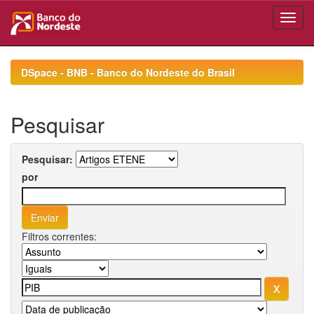
Skip
navigation
DSpace - BNB - Banco do Nordeste do Brasil
Pesquisar
Pesquisar:
por
Filtros correntes: