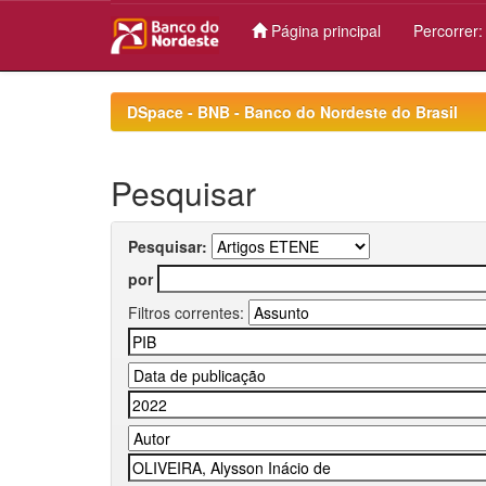
Página principal
Percorrer
Skip
navigation
DSpace - BNB - Banco do Nordeste do Brasil
Pesquisar
Pesquisar:
por
Filtros correntes: