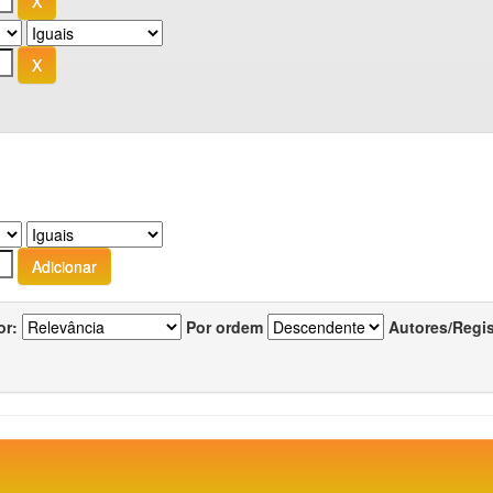
or:
Por ordem
Autores/Regi