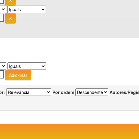
or:
Por ordem
Autores/Regi