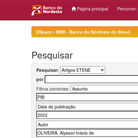
Página principal
Percorrer
Skip
navigation
DSpace - BNB - Banco do Nordeste do Brasil
Pesquisar
Pesquisar:
por
Filtros correntes: