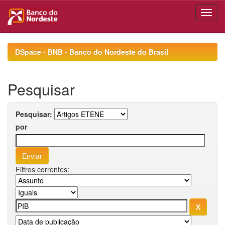
Skip
navigation
DSpace - BNB - Banco do Nordeste do Brasil
Pesquisar
Pesquisar:
por
Filtros correntes: