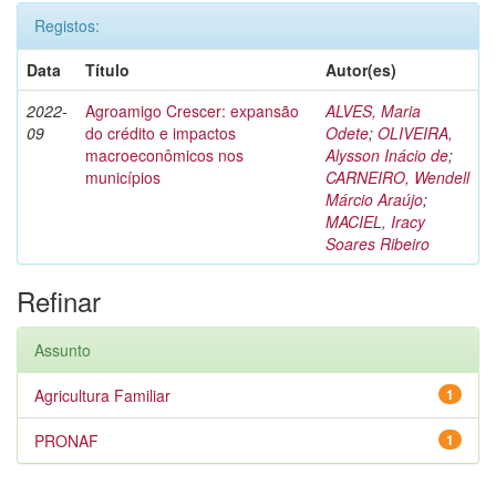
Registos:
Data
Título
Autor(es)
2022-
Agroamigo Crescer: expansão
ALVES, Maria
09
do crédito e impactos
Odete
;
OLIVEIRA,
macroeconômicos nos
Alysson Inácio de
;
municípios
CARNEIRO, Wendell
Márcio Araújo
;
MACIEL, Iracy
Soares Ribeiro
Refinar
Assunto
Agricultura Familiar
1
PRONAF
1