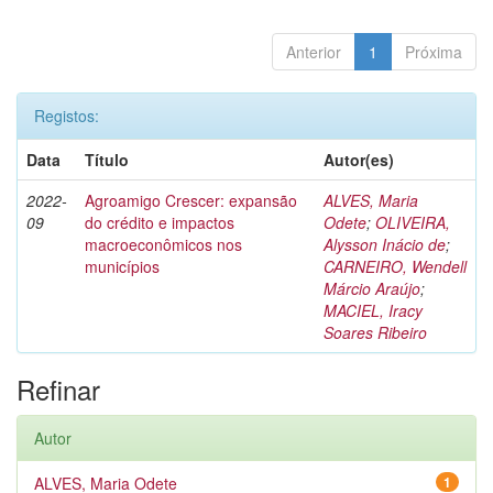
Anterior
1
Próxima
Registos:
Data
Título
Autor(es)
2022-
Agroamigo Crescer: expansão
ALVES, Maria
09
do crédito e impactos
Odete
;
OLIVEIRA,
macroeconômicos nos
Alysson Inácio de
;
municípios
CARNEIRO, Wendell
Márcio Araújo
;
MACIEL, Iracy
Soares Ribeiro
Refinar
Autor
ALVES, Maria Odete
1