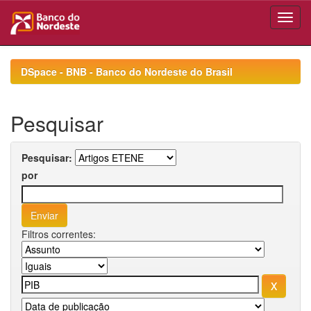
Skip
navigation
DSpace - BNB - Banco do Nordeste do Brasil
Pesquisar
Pesquisar:
por
Filtros correntes: