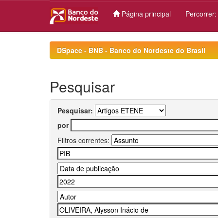
Página principal
Percorrer
Skip
navigation
DSpace - BNB - Banco do Nordeste do Brasil
Pesquisar
Pesquisar:
por
Filtros correntes: