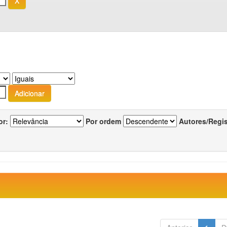
or:
Por ordem
Autores/Regi