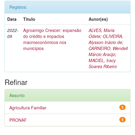
Registos:
Data
Título
Autor(es)
2022-
Agroamigo Crescer: expansão
ALVES, Maria
09
do crédito e impactos
Odete
;
OLIVEIRA,
macroeconômicos nos
Alysson Inácio de
;
municípios
CARNEIRO, Wendell
Márcio Araújo
;
MACIEL, Iracy
Soares Ribeiro
Refinar
Assunto
Agricultura Familiar
1
PRONAF
1