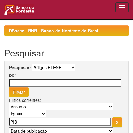
Skip
navigation
DSpace - BNB - Banco do Nordeste do Brasil
Pesquisar
Pesquisar:
por
Filtros correntes: