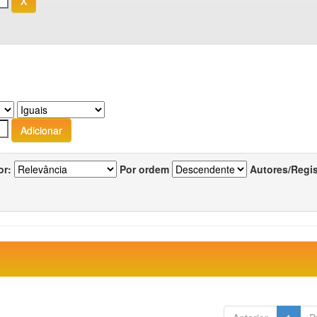
or:
Por ordem
Autores/Regi