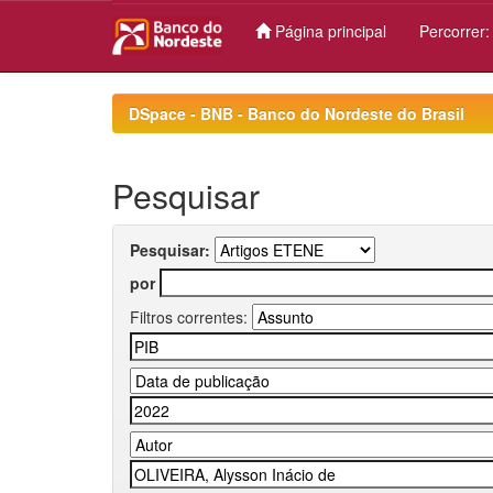
Página principal
Percorrer
Skip
navigation
DSpace - BNB - Banco do Nordeste do Brasil
Pesquisar
Pesquisar:
por
Filtros correntes: