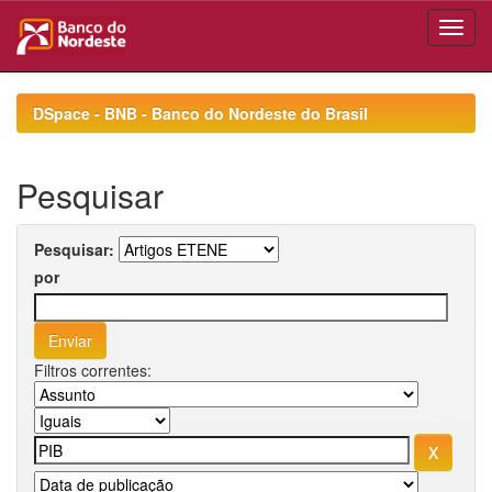
Skip
navigation
DSpace - BNB - Banco do Nordeste do Brasil
Pesquisar
Pesquisar:
por
Filtros correntes: