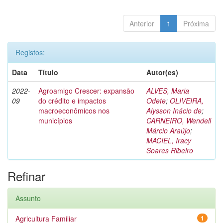
Anterior
1
Próxima
Registos:
Data
Título
Autor(es)
2022-
Agroamigo Crescer: expansão
ALVES, Maria
09
do crédito e impactos
Odete
;
OLIVEIRA,
macroeconômicos nos
Alysson Inácio de
;
municípios
CARNEIRO, Wendell
Márcio Araújo
;
MACIEL, Iracy
Soares Ribeiro
Refinar
Assunto
Agricultura Familiar
1