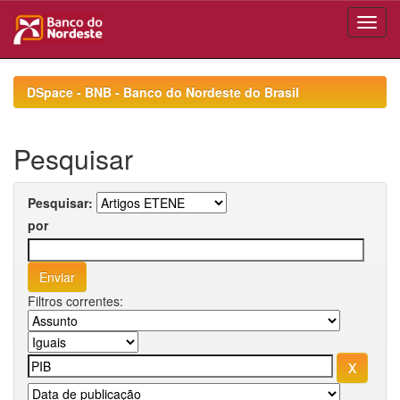
Skip
navigation
DSpace - BNB - Banco do Nordeste do Brasil
Pesquisar
Pesquisar:
por
Filtros correntes: