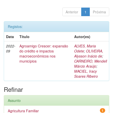
Anterior
1
Próxima
Registos:
Data
Título
Autor(es)
2022-
Agroamigo Crescer: expansão
ALVES, Maria
09
do crédito e impactos
Odete
;
OLIVEIRA,
macroeconômicos nos
Alysson Inácio de
;
municípios
CARNEIRO, Wendell
Márcio Araújo
;
MACIEL, Iracy
Soares Ribeiro
Refinar
Assunto
Agricultura Familiar
1