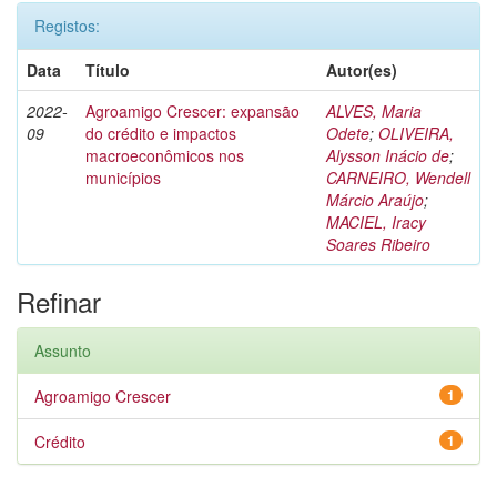
Registos:
Data
Título
Autor(es)
2022-
Agroamigo Crescer: expansão
ALVES, Maria
09
do crédito e impactos
Odete
;
OLIVEIRA,
macroeconômicos nos
Alysson Inácio de
;
municípios
CARNEIRO, Wendell
Márcio Araújo
;
MACIEL, Iracy
Soares Ribeiro
Refinar
Assunto
Agroamigo Crescer
1
Crédito
1