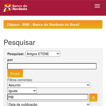
Skip
navigation
DSpace - BNB - Banco do Nordeste do Brasil
Pesquisar
Pesquisar:
por
Filtros correntes: