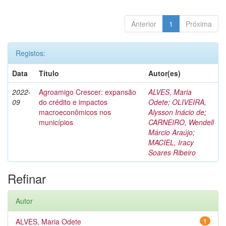
Anterior
1
Próxima
Registos:
Data
Título
Autor(es)
2022-
Agroamigo Crescer: expansão
ALVES, Maria
09
do crédito e impactos
Odete
;
OLIVEIRA,
macroeconômicos nos
Alysson Inácio de
;
municípios
CARNEIRO, Wendell
Márcio Araújo
;
MACIEL, Iracy
Soares Ribeiro
Refinar
Autor
ALVES, Maria Odete
1