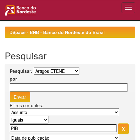
Skip
navigation
DSpace - BNB - Banco do Nordeste do Brasil
Pesquisar
Pesquisar:
por
Filtros correntes: