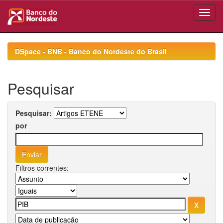
Skip
navigation
DSpace - BNB - Banco do Nordeste do Brasil
Pesquisar
Pesquisar:
por
Filtros correntes: