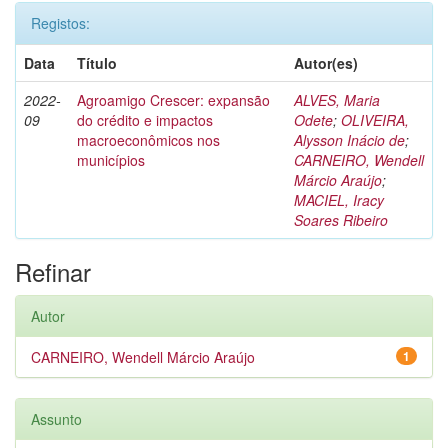
Registos:
Data
Título
Autor(es)
2022-
Agroamigo Crescer: expansão
ALVES, Maria
09
do crédito e impactos
Odete
;
OLIVEIRA,
macroeconômicos nos
Alysson Inácio de
;
municípios
CARNEIRO, Wendell
Márcio Araújo
;
MACIEL, Iracy
Soares Ribeiro
Refinar
Autor
CARNEIRO, Wendell Márcio Araújo
1
Assunto